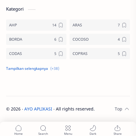
Kategori
AHP
ARAS
BORDA
COCOSO
CODAS
COPRAS
CPI
DIA
EDAS
ELECTRE
ENTROPY
FUZZY
©
2026
‧
AYO APLIKASI
‧ All rights reserved.
GRA
MABAC
MAIRCA
MARCOS